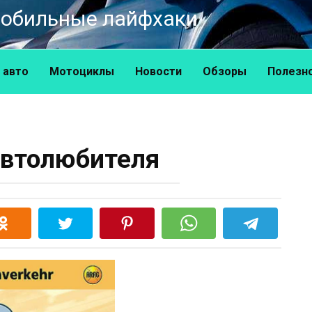
омобильные лайфхаки
 авто
Мотоциклы
Новости
Обзоры
Полезн
автолюбителя