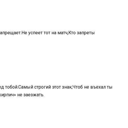
прещает.Не успеет тот на матч,Кто запреты
ед тобой.Самый строгий этот знак,Чтоб не въехал ты
ирпич» не заезжать.