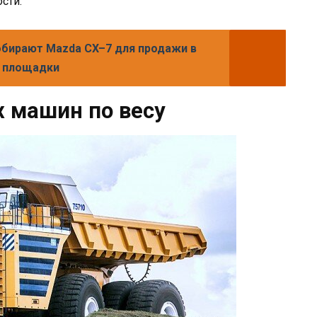
сти.
собирают Mazda CX–7 для продажи в
е площадки
 машин по весу