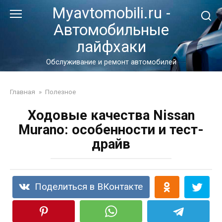
Перейти
Myavtomobili.ru -
к
Автомобильные
контенту
лайфхаки
Обслуживание и ремонт автомобилей
Главная
»
Полезное
Ходовые качества Nissan
Murano: особенности и тест-
драйв
Поделиться в ВКонтакте