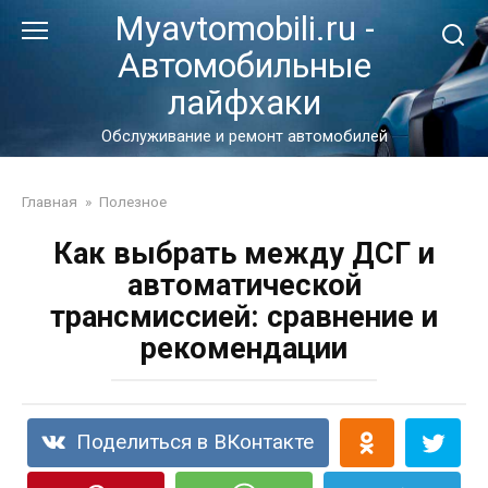
Перейти
Myavtomobili.ru -
к
Автомобильные
контенту
лайфхаки
Обслуживание и ремонт автомобилей
Главная
»
Полезное
Как выбрать между ДСГ и
автоматической
трансмиссией: сравнение и
рекомендации
Поделиться в ВКонтакте