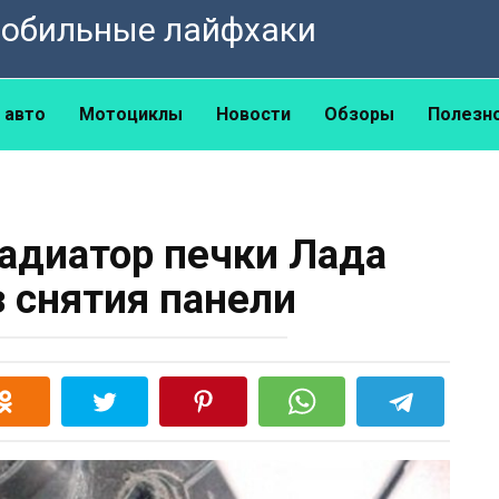
омобильные лайфхаки
 авто
Мотоциклы
Новости
Обзоры
Полезн
радиатор печки Лада
з снятия панели