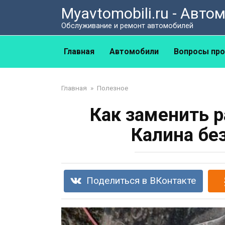
Перейти
Myavtomobili.ru - Авт
к
Обслуживание и ремонт автомобилей
контенту
Главная
Автомобили
Вопросы про
Главная
»
Полезное
Как заменить 
Калина бе
Поделиться в ВКонтакте