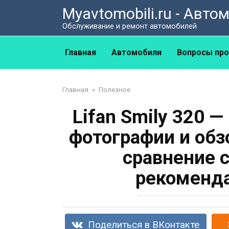
Перейти
Myavtomobili.ru - Авт
к
Обслуживание и ремонт автомобилей
контенту
Главная
Автомобили
Вопросы про
Главная
»
Полезное
Lifan Smily 320 —
фотографии и обз
сравнение 
рекоменда
Поделиться в ВКонтакте