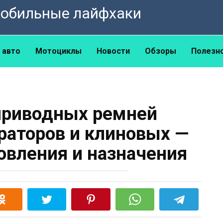
омобильные лайфхаки
 авто
Мотоциклы
Новости
Обзоры
Полезн
приводных ремней
раторов и клиновых —
товления и назначения