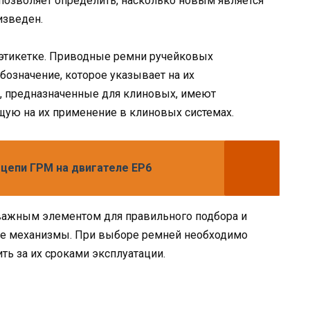
позволяет определить, насколько новым является
изведен.
 этикетке. Приводные ремни ручейковых
означение, которое указывает на их
и, предназначенные для клиновых, имеют
ую на их применение в клиновых системах.
 цепи ГРМ на двигателе EP6
важным элементом для правильного подбора и
ые механизмы. При выборе ремней необходимо
ть за их сроками эксплуатации.