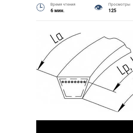
Время чтения
Просмотры
6 мин.
125