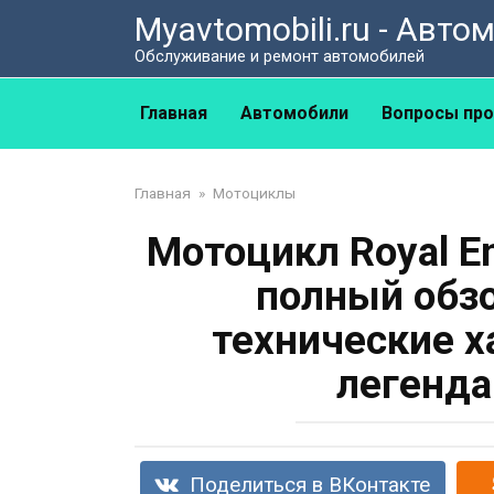
Перейти
Myavtomobili.ru - Авт
к
Обслуживание и ремонт автомобилей
контенту
Главная
Автомобили
Вопросы про
Главная
»
Мотоциклы
Мотоцикл Royal En
полный обзо
технические х
легенда
Поделиться в ВКонтакте