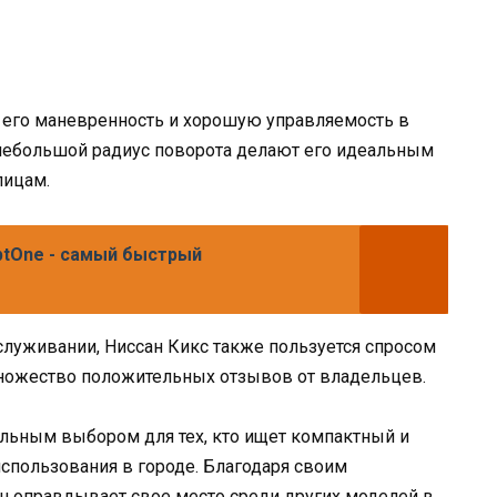
 его маневренность и хорошую управляемость в
небольшой радиус поворота делают его идеальным
лицам.
ptOne - самый быстрый
бслуживании, Ниссан Кикс также пользуется спросом
ножество положительных отзывов от владельцев.
ельным выбором для тех, кто ищет компактный и
спользования в городе. Благодаря своим
н оправдывает свое место среди других моделей в