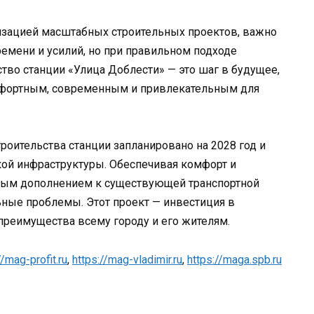
лизацией масштабных строительных проектов, важно
ремени и усилий, но при правильном подходе
тво станции «Улица Доблести» — это шаг в будущее,
омфортным, современным и привлекательным для
троительства станции запланировано на 2028 год и
кой инфраструктуры. Обеспечивая комфорт и
чимым дополнением к существующей транспортной
ьные проблемы. Этот проект — инвестиция в
преимущества всему городу и его жителям.
//mag-profit.ru
,
https://mag-vladimir.ru
,
https://maga.spb.ru