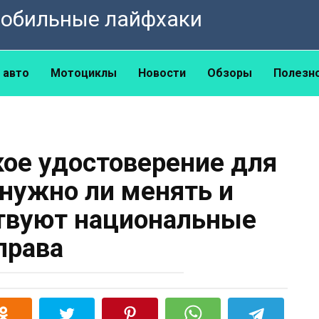
омобильные лайфхаки
 авто
Мотоциклы
Новости
Обзоры
Полезн
кое удостоверение для
 нужно ли менять и
твуют национальные
права