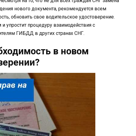
есмотря на то, что не для всех граждан СНГ замена
едения нового документа, рекомендуется всем
ость, обновить свое водительское удостоверение.
 и упростит процедуру взаимодействия с
телям ГИБДД в других странах СНГ.
бходимость в новом
верении?