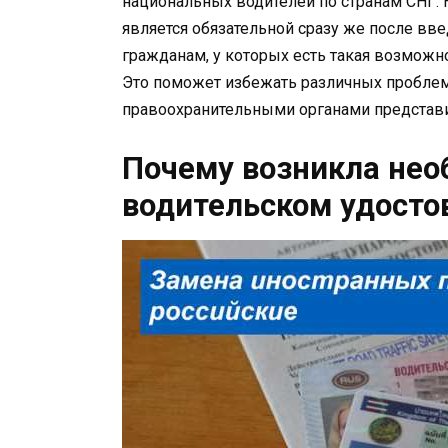
национальных водителей по странам СНГ. Н
является обязательной сразу же после вв
гражданам, у которых есть такая возможн
Это поможет избежать различных проблем
правоохранительными органами представи
Почему возникла нео
водительском удосто