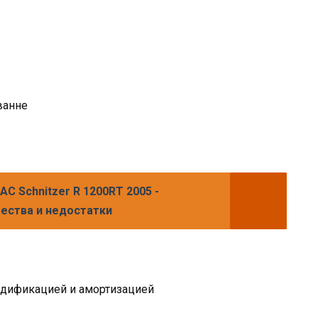
ванне
C Schnitzer R 1200RT 2005 -
ества и недостатки
одификацией и амортизацией