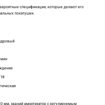
евероятные спецификации, которые делают его
мальных покатушек.
индровый
/мин
аждение
B18
атическая
10 мм, задний амортизатор с регулируемым