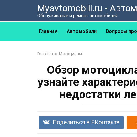
Перейти
Myavtomobili.ru - Авт
к
Обслуживание и ремонт автомобилей
контенту
Главная
Автомобили
Вопросы про
Главная
»
Мотоциклы
Обзор мотоцикла
узнайте характер
недостатки ле
Поделиться в ВКонтакте