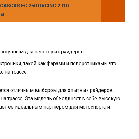
GASGAS EC 250 RACING 2010 -
вы
едоступным для некоторых райдеров.
троники, такой как фарами и поворотниками, что
о на трассе.
яется отличным выбором для опытных райдеров,
на трассе. Эта модель объединяет в себе высокую
лает ее идеальным партнером для мотоспорта и