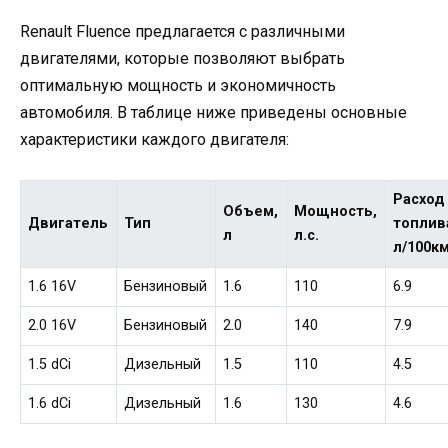
Renault Fluence предлагается с различными
двигателями, которые позволяют выбрать
оптимальную мощность и экономичность
автомобиля. В таблице ниже приведены основные
характеристики каждого двигателя:
Расход
Объем,
Мощность,
Двигатель
Тип
топлив
л
л.с.
л/100к
1.6 16V
Бензиновый
1.6
110
6.9
2.0 16V
Бензиновый
2.0
140
7.9
1.5 dCi
Дизельный
1.5
110
4.5
1.6 dCi
Дизельный
1.6
130
4.6