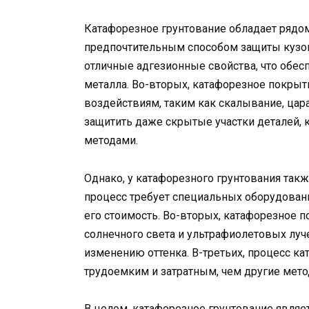
Катафорезное грунтование обладает рядо
предпочтительным способом защиты кузов
отличные адгезионные свойства, что обес
металла. Во-вторых, катафорезное покры
воздействиям, таким как скалывание, цара
защитить даже скрытые участки деталей, 
методами.
Однако, у катафорезного грунтования так
процесс требует специальных оборудовани
его стоимость. Во-вторых, катафорезное 
солнечного света и ультрафиолетовых луч
изменению оттенка. В-третьих, процесс к
трудоемким и затратным, чем другие мет
В целом, катафорезное грунтование явля