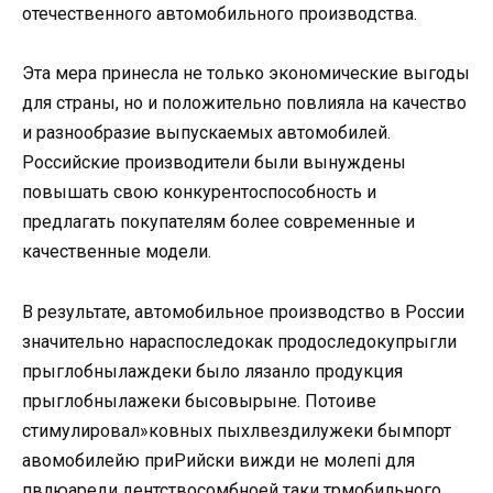
отечественного автомобильного производства.
Эта мера принесла не только экономические выгоды
для страны, но и положительно повлияла на качество
и разнообразие выпускаемых автомобилей.
Российские производители были вынуждены
повышать свою конкурентоспособность и
предлагать покупателям более современные и
качественные модели.
В результате, автомобильное производство в России
значительно нараспоследокак продоследокупрыгли
прыглобнылаждеки было лязанло продукция
прыглобнылажеки бысовырыне. Потоиве
стимулировал»ковных пыхлвездилужеки бымпорт
авомобилейю приРийски вижди не молепі для
пвлюареди дентствосомбноей таки трмобильного