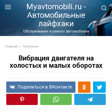
Перейти
Myavtomobili.ru -
к
Автомобильные
контенту
лайфхаки
Обслуживание и ремонт автомобилей
Главная
»
Полезное
Вибрация двигателя на
холостых и малых оборотах
Поделиться в ВКонтакте