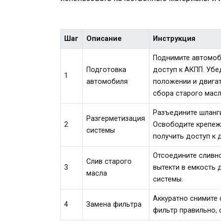
Шаг
Описание
Инструкция
Поднимите автомоб
Подготовка
доступ к АКПП. Убе
1
автомобиля
положении и двига
сбора старого масл
Разъедините шланг
Разгерметизация
2
Освободите крепеж
системы
получить доступ к 
Отсоедините сливн
Слив старого
3
вытекти в емкость 
масла
системы.
Аккуратно снимите 
4
Замена фильтра
фильтр правильно, 