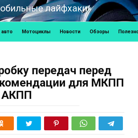
омобильные лайфхаки
 авто
Мотоциклы
Новости
Обзоры
Полезн
робку передач перед
екомендации для МКПП
 АКПП