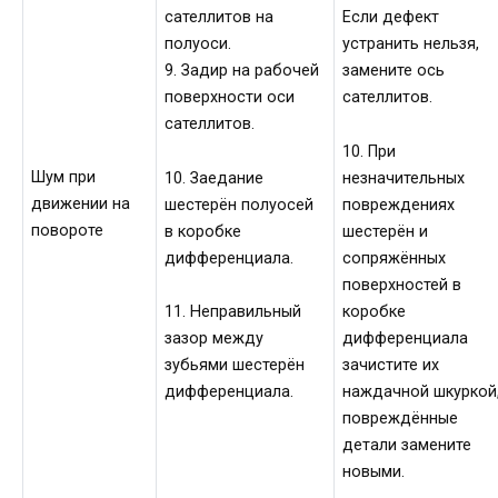
сателлитов на
Если дефект
полуоси.
устранить нельзя,
9. Задир на рабочей
замените ось
поверхности оси
сателлитов.
сателлитов.
10. При
Шум при
10. Заедание
незначительных
движении на
шестерён полуосей
повреждениях
повороте
в коробке
шестерён и
дифференциала.
сопряжённых
поверхностей в
коробке
11. Неправильный
дифференциала
зазор между
зачистите их
зубьями шестерён
наждачной шкуркой
дифференциала.
повреждённые
детали замените
новыми.