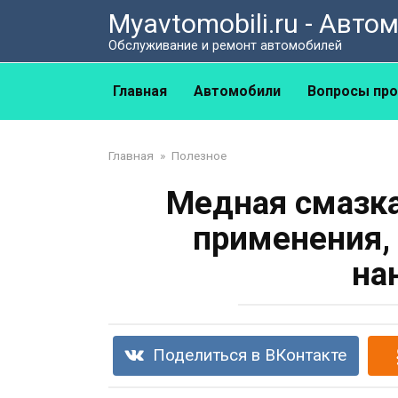
Перейти
Myavtomobili.ru - Авт
к
Обслуживание и ремонт автомобилей
контенту
Главная
Автомобили
Вопросы про
Главная
»
Полезное
Медная смазка
применения,
на
Поделиться в ВКонтакте